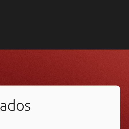
PT
EN
FR
dados