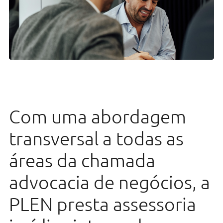
Direito Fiscal
Bancário e Financeiro
Direito Laboral
Imobiliário & Urbanismo
Contencioso
Contratação Pública e
Com uma abordagem
Administrativo
transversal a todas as
Regulatório e Proteção de Dados
áreas da chamada
advocacia de negócios, a
PLEN presta assessoria