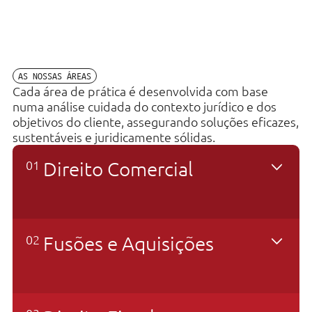
AS NOSSAS ÁREAS
Cada área de prática é desenvolvida com base
numa análise cuidada do contexto jurídico e dos
objetivos do cliente, assegurando soluções eficazes,
sustentáveis e juridicamente sólidas.
01
Direito Comercial
A experiência e conhecimentos da PLEN nesta
02
Fusões e Aquisições
área, para a qual está particularmente
vocacionada, propicia a prestação de um
serviço jurídico especializado, segundo as
melhores práticas nacionais e internacionais,
A experiência dos advogados da PLEN na área
quer na vertente do direito societário, das