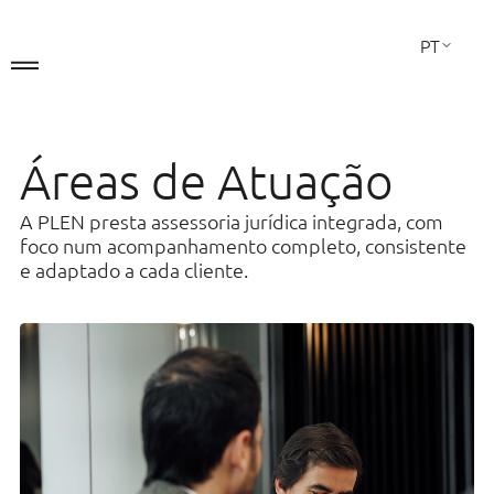
PT
EN
FR
Áreas de Atuação
A Sociedade
A PLEN presta assessoria jurídica integrada, com
Áreas de Atuação
foco num acompanhamento completo, consistente
e adaptado a cada cliente.
A Equipa
Contactos
LINKEDIN
Direito Comercial
Fusões e Aquisições