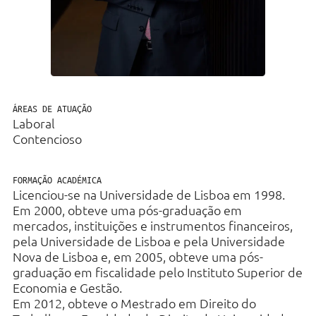
Direito Fiscal
Bancário e Financeiro
Direito Laboral
Imobiliário & Urbanismo
ÁREAS DE ATUAÇÃO
Laboral
Contencioso
Contencioso
Contratação Pública e
Administrativo
FORMAÇÃO ACADÉMICA
Licenciou-se na Universidade de Lisboa em 1998.
Regulatório e Proteção de Dados
Em 2000, obteve uma pós-graduação em
mercados, instituições e instrumentos financeiros,
pela Universidade de Lisboa e pela Universidade
Nova de Lisboa e, em 2005, obteve uma pós-
graduação em fiscalidade pelo Instituto Superior de
Economia e Gestão.
Em 2012, obteve o Mestrado em Direito do