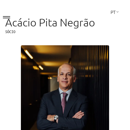
PT
Acácio Pita Negrão
EN
FR
SÓCIO
A Sociedade
Áreas de Atuação
A Equipa
Contactos
LINKEDIN
Direito Comercial
Fusões e Aquisições