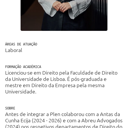
Direito Fiscal
Bancário e Financeiro
Direito Laboral
Imobiliário & Urbanismo
ÁREAS DE ATUAÇÃO
Laboral
Contencioso
Contratação Pública e
FORMAÇÃO ACADÉMICA
Administrativo
Licenciou-se em Direito pela Faculdade de Direito
da Universidade de Lisboa. É pós-graduada e
Regulatório e Proteção de Dados
mestre em Direito da Empresa pela mesma
Universidade.
SOBRE
Antes de integrar a Plen colaborou com a Antas da
Cunha Ecija (2024 - 2026) e com a Abreu Advogados
(2024) nos respetivos departamentos de Direito do