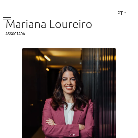
PT
Mariana Loureiro
EN
FR
ASSOCIADA
A Sociedade
Áreas de Atuação
A Equipa
Contactos
LINKEDIN
Direito Comercial
Fusões e Aquisições