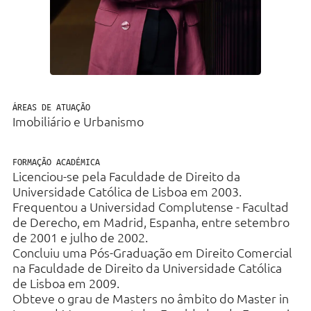
Direito Fiscal
Bancário e Financeiro
Direito Laboral
Imobiliário & Urbanismo
ÁREAS DE ATUAÇÃO
Imobiliário e Urbanismo
Contencioso
Contratação Pública e
FORMAÇÃO ACADÉMICA
Administrativo
Licenciou-se pela Faculdade de Direito da
Universidade Católica de Lisboa em 2003.
Regulatório e Proteção de Dados
Frequentou a Universidad Complutense - Facultad
de Derecho, em Madrid, Espanha, entre setembro
de 2001 e julho de 2002.
Concluiu uma Pós-Graduação em Direito Comercial
na Faculdade de Direito da Universidade Católica
de Lisboa em 2009.
Obteve o grau de Masters no âmbito do Master in