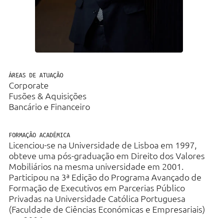
Direito Fiscal
Bancário e Financeiro
Direito Laboral
Imobiliário & Urbanismo
ÁREAS DE ATUAÇÃO
Corporate
Contencioso
Fusões & Aquisições
Bancário e Financeiro
Contratação Pública e
Administrativo
FORMAÇÃO ACADÉMICA
Regulatório e Proteção de Dados
Licenciou-se na Universidade de Lisboa em 1997,
obteve uma pós-graduação em Direito dos Valores
Mobiliários na mesma universidade em 2001.
Participou na 3ª Edição do Programa Avançado de
Formação de Executivos em Parcerias Público
Privadas na Universidade Católica Portuguesa
(Faculdade de Ciências Económicas e Empresariais)