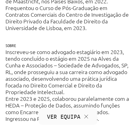
de Maastricht, nos Países Baixos, em 2022.
Frequentou o Curso de Pós-Graduação em
Contratos Comerciais do Centro de Investigação de
Direito Privado da Faculdade de Direito da
Universidade de Lisboa, em 2023.
SOBRE
Inscreveu-se como advogado estagiário em 2023,
tendo concluído o estágio em 2025 na Alves da
Cunha e Associados – Sociedade de Advogados, SP,
RL, onde prosseguiu a sua carreira como advogado
associado, desenvolvendo uma prática jurídica
focada no Direito Comercial e Direito da
Propriedade Intelectual.
Entre 2023 e 2025, colaborou paralelamente com a
HEDA – Proteção de Dados, assumindo funções
como Encarregados de Proteção de Dados.
VER EQUIPA
Ingressou na PLEN em janeiro de 2026.