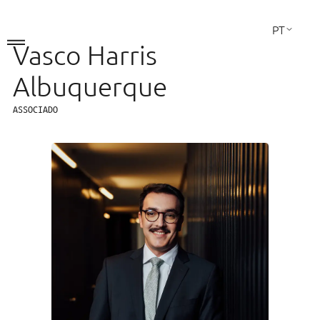
PT
Vasco Harris
EN
FR
Albuquerque
ASSOCIADO
A Sociedade
Áreas de Atuação
A Equipa
Contactos
LINKEDIN
Direito Comercial
Fusões e Aquisições