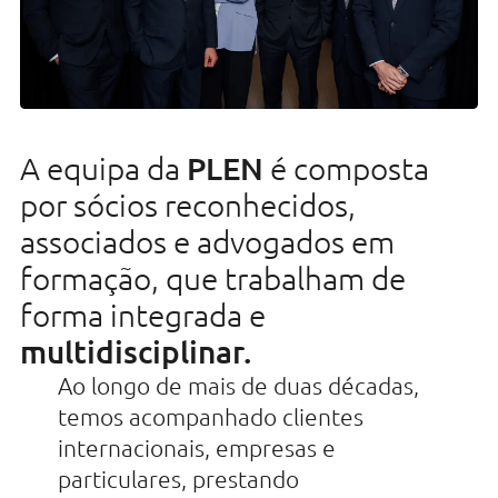
Direito Fiscal
Bancário e Financeiro
Direito Laboral
PLEN
A equipa da
é composta
Imobiliário & Urbanismo
por sócios reconhecidos,
Contencioso
associados e advogados em
Contratação Pública e
formação, que trabalham de
Administrativo
forma integrada e
Regulatório e Proteção de Dados
multidisciplinar.
Ao longo de mais de duas décadas,
temos acompanhado clientes
internacionais, empresas e
particulares, prestando