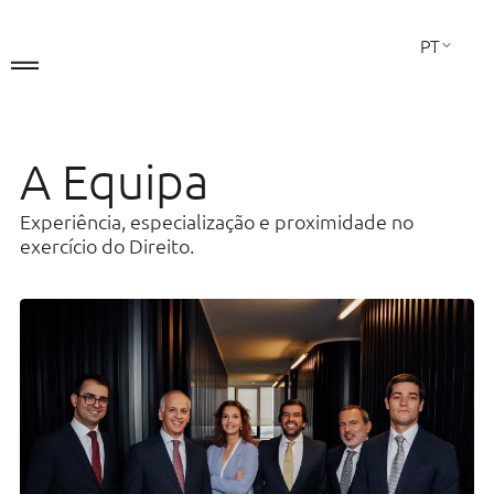
PT
EN
FR
A Equipa
A Sociedade
Experiência, especialização e proximidade no
Áreas de Atuação
exercício do Direito.
A Equipa
Contactos
LINKEDIN
Direito Comercial
Fusões e Aquisições